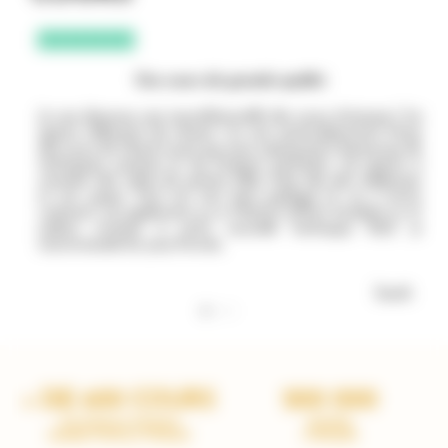
Des cours de grande qualité
Je suis devenue une inconditionnelle des cours Artesane ! J’ai
appris tellement de choses ! Je suis particulièrement férue
des cours de Marie-Laure qui nous apprennent beaucoup de
techniques précises et de finitions parfaites. J’ai appris à
smocker des robes de petites filles, faire des plis religieuses
et j’en passe. Tout est très bien expliqué et on y arrive
vraiment. J’ai également eu à Noël le coffret broderie or et
j’adore m’initier à cette nouvelle technique. Bref, je
recommande les yeux fermés.
Sarah
+ DE 600 COURS
200 000
OÙ VOUS LE VOULEZ
ÉLÈVES
QUAND VOUS LE VOULEZ
CONQUIS