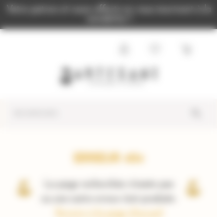
Panneau de gestion des cookies
Votre patron et cours offerts en vous inscrivant à la
newsletter !
ERREUR 404
La page recherchée n'existe pas
ou une autre erreur s'est produite.
Revenir à la page d'accueil