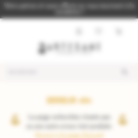
Panneau de gestion des cookies
Votre patron et cours offerts en vous inscrivant à la
newsletter !
ERREUR 404
La page recherchée n'existe pas
ou une autre erreur s'est produite.
Revenir à la page d'accueil