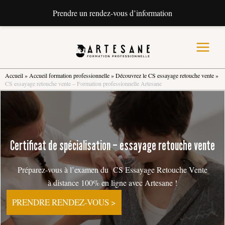
Prendre un rendez-vous d’information
Aller
au
contenu
Main
Menu
Accueil
»
Accueil formation professionnelle
»
Découvrez le CS essayage retouche vente
»
CS essayage retouche vente – Formation professionnelle Artesane
Certificat de spécialisation – essayage retouche vente
Préparez-vous à l’examen du CS Essayage Retouche Vente
à distance 100% en ligne avec Artesane !
PRENDRE RENDEZ-VOUS >