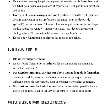
Un suivi par notre équipe pédagogique expérimentée :
accès à un forum et
un tchat
pour poser vos questions et réponse sous 48h par un des membres
de l’équipe
Exercices et devoirs corrigés par un(e) professeur(e) attitré(e)
(pour les
devoirs principaux) ou un professeur spécialiste (pour les devoirs de
spécialité) qui suivent vos réalisations tout au long de votre année. A chaque
module (durée moyenne = 1 mois), vous avez 1 à 3 devoirs à rendre en
photographie (vêtement retouché, devoir d’arts appliqués…)
Envoi pour évaluation des photos
des modèles retouchés.
LE RYTHME DE FORMATION
10h de travail par semaine
La possibilité d’aller
à votre rythme
: dès qu’un module est terminé, le
suivant se débloque !
Des
exercices pratiques corrigés sur photo tout au long de la formation
: à chaque module, vous devez réaliser des exercices pratiques sur les
différents sujets de la formation, ainsi que plusieurs retouches complètes.
Des
sessions ouvertes toute l’année
: début de formation possible tous les
1ers et 16 du mois (sauf le 1er janvier, et entre le 16 juillet et 31 août).
UNE PLATEFORME DE FORMATION ACCESSIBLE 24/24