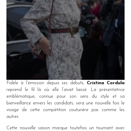
Fidèle à l’émission depuis ses débuts,
Cristina Cordula
reprend le fil là où elle l’avait laissé. La présentatrice
emblématique, connue pour son sens du style et sa
bienveillance envers les candidats, sera une nouvelle fois le
visage de cette compétition couturière pas comme les
autres.
Cette nouvelle saison marque toutefois un tournant avec