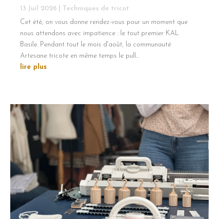
13 Juil 2026
|
Techniques de tricot
Cet été, on vous donne rendez-vous pour un moment que
nous attendons avec impatience : le tout premier KAL
Basile. Pendant tout le mois d'août, la communauté
Artesane tricote en même temps le pull...
lire plus