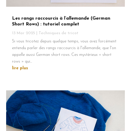
Les rangs raccourcis à l’allemande (German
Short Rows) : tutoriel complet
13 Mar 2025
|
Techniques de tricot
Si vous tricotez depuis quelque temps, vous avez forcément
entendu parler des rangs raccourcis à l'allemande, que l'on
appelle aussi German short rows. Ces mystérieux « short
rows » qui...
lire plus