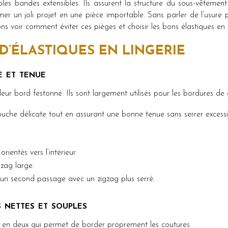
ples bandes extensibles. Ils assurent la structure du sous-vêtemen
ormer un joli projet en une pièce importable. Sans parler de l’usure
ns voir comment éviter ces pièges et choisir les bons élastiques en
 D’ÉLASTIQUES EN LINGERIE
e et tenue
eur bord festonné. Ils sont largement utilisés pour les bordures de 
ouche délicate tout en assurant une bonne tenue sans serrer excess
orientés vers l’intérieur.
zag large.
uer un second passage avec un zigzag plus serré.
ns nettes et souples
ée en deux qui permet de border proprement les coutures.