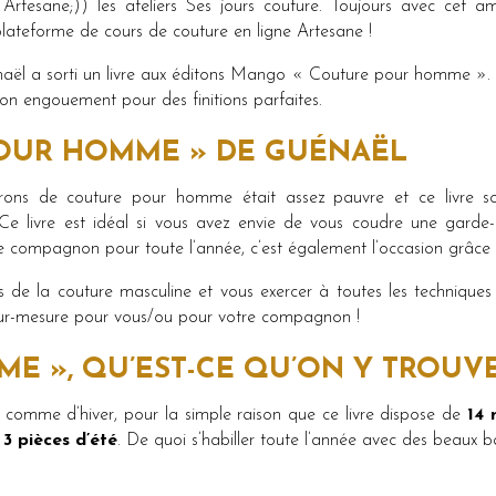
 Artesane;)) les ateliers Ses jours couture. Toujours avec cet am
teforme de cours de couture en ligne Artesane !
l a sorti un livre aux éditons Mango « Couture pour homme ». Il n
on engouement pour des finitions parfaites.
POUR HOMME » DE GUÉNAËL
trons de couture pour homme était assez pauvre et ce livre so
. Ce livre est idéal si vous avez envie de vous coudre une gard
 compagnon pour toute l’année, c’est également l’occasion grâce à
 de la couture masculine et vous exercer à toutes les techniques q
 sur-mesure pour vous/ou pour votre compagnon !
E », QU’EST-CE QU’ON Y TROUVE
comme d’hiver, pour la simple raison que ce livre dispose de
14 
 3 pièces d’été
. De quoi s’habiller toute l’année avec des beaux 