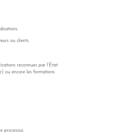
lisations.
urs ou clients.
fications reconnues par l’État
le) ou encore les formations
ce processus.