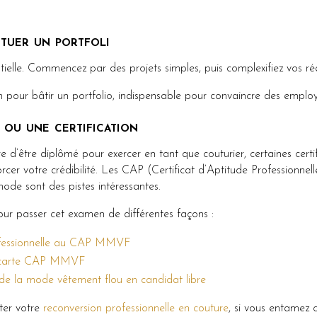
ituer un portfoli
tielle. Commencez par des projets simples, puis complexifiez vos réa
pour bâtir un portfolio, indispensable pour convaincre des employe
 ou une certification
ire d’être diplômé pour exercer en tant que couturier, certaines certi
orcer votre crédibilité. Les CAP (Certificat d’Aptitude Professionnel
ode sont des pistes intéressantes.
r passer cet examen de différentes façons :
ofessionnelle au CAP MMVF
carte CAP MMVF
de la mode vêtement flou en candidat libre
ter votre
reconversion professionnelle en couture
, si vous entamez 