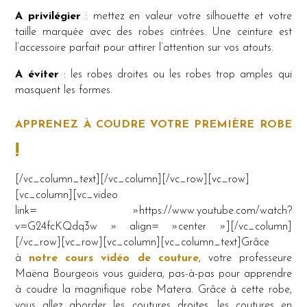
A privilégier
: mettez en valeur votre silhouette et votre
taille marquée avec des robes cintrées. Une ceinture est
l’accessoire parfait pour attirer l’attention sur vos atouts.
A éviter
: les robes droites ou les robes trop amples qui
masquent les formes.
APPRENEZ À COUDRE VOTRE PREMIÈRE ROBE
!
[/vc_column_text][/vc_column][/vc_row][vc_row]
[vc_column][vc_video
link= »https://www.youtube.com/watch?
v=G24fcKQdq3w » align= »center »][/vc_column]
[/vc_row][vc_row][vc_column][vc_column_text]Grâce
à
notre cours vidéo de couture
, votre professeure
Maëna Bourgeois vous guidera, pas-à-pas pour apprendre
à coudre la magnifique robe Matera. Grâce à cette robe,
vous allez aborder les coutures droites, les coutures en