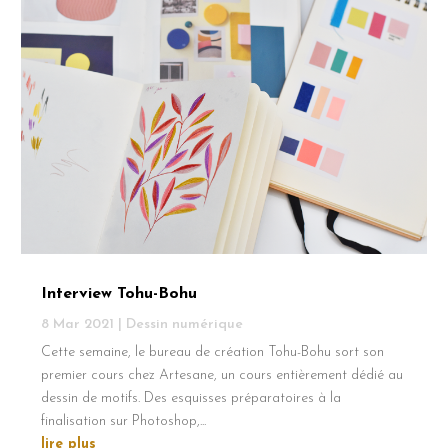
Interview Tohu-Bohu
8 Mar 2021
|
Dessin numérique
Cette semaine, le bureau de création Tohu-Bohu sort son
premier cours chez Artesane, un cours entièrement dédié au
dessin de motifs. Des esquisses préparatoires à la
finalisation sur Photoshop,...
lire plus