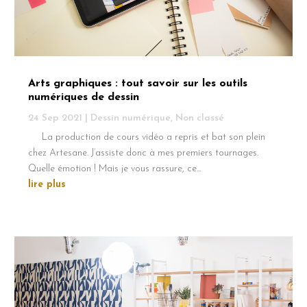
Arts graphiques : tout savoir sur les outils
numériques de dessin
24 Sep 2021
|
Dessin numérique
,
Non classé
La production de cours vidéo a repris et bat son plein
chez Artesane. J’assiste donc à mes premiers tournages.
Quelle émotion ! Mais je vous rassure, ce...
lire plus