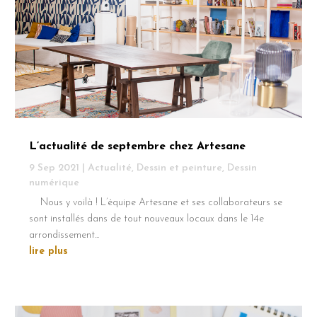
L’actualité de septembre chez Artesane
9 Sep 2021
|
Actualité
,
Dessin et peinture
,
Dessin
numérique
Nous y voilà ! L’équipe Artesane et ses collaborateurs se
sont installés dans de tout nouveaux locaux dans le 14e
arrondissement...
lire plus