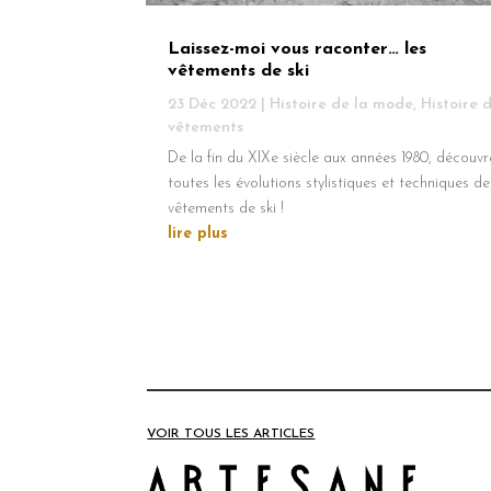
Laissez-moi vous raconter… les
vêtements de ski
23 Déc 2022
|
Histoire de la mode
,
Histoire 
vêtements
De la fin du XIXe siècle aux années 1980, découvr
toutes les évolutions stylistiques et techniques de
vêtements de ski !
lire plus
VOIR TOUS LES ARTICLES