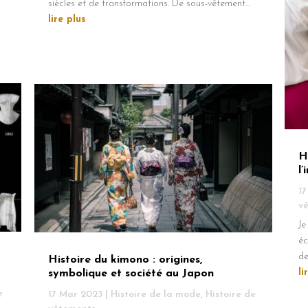
siècles et de transformations. De sous-vêtement...
lire plus
H
l
17
v
Je
éc
de
Histoire du kimono : origines,
li
symbolique et société au Japon
e
17 Mar 2023
|
Histoire de la mode
,
Histoire de