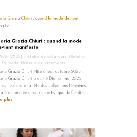
aria Grazia Chiuri : quand la mode
evient manifeste
 Août 2025
|
Histoire de créateurs
,
Histoire
e la mode
,
Histoire de vêtements
ria Grazia Chiuri Mise à jour octobre 2025 -
ria Grazia Chiuri a quitté Dior en mai 2025
rès neuf ans à la tête des collections féminines,
 a été nommée directrice artistique de Fendi en...
re plus