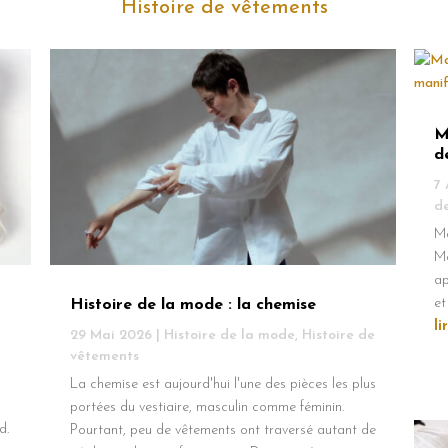
Histoire de vêtements
M
d
7
d
Ma
Ma
ap
et
Histoire de la mode : la chemise
li
29 Mai 2026
|
Histoire de la mode
,
Histoire de
vêtements
La chemise est aujourd'hui l'une des pièces les plus
portées du vestiaire, masculin comme féminin.
d.
Pourtant, peu de vêtements ont traversé autant de