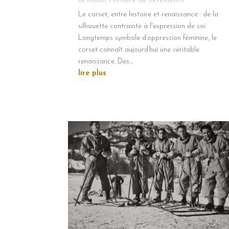
la mode
,
Histoire de vêtements
Le corset, entre histoire et renaissance : de la
silhouette contrainte à l'expression de soi
Longtemps symbole d’oppression féminine, le
corset connaît aujourd’hui une véritable
renaissance. Des...
lire plus