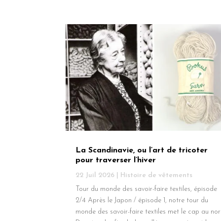
La Scandinavie, ou l’art de tricoter
pour traverser l’hiver
22 Juil 2026
|
Histoire de vêtements
Tour du monde des savoir-faire textiles, épisode
2/4 Après le Japon / épisode 1, notre tour du
monde des savoir-faire textiles met le cap au nor