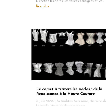
Direction les fjords, les vallées enneigées et les...
lire plus
Le corset à travers les siècles : de la
Renaissance à la Haute Couture
6 Juin 2025
|
Actualités Artesane
,
Histoire d