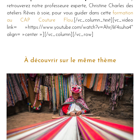
retrouverez notre professeure experte, Christine Charles des
ateliers Rêves à soie, pour vous guider dans cette
formation
au CAP Couture Flou
.[/vc_column_text][vc_video
link= »https://www.youtube.com/watch?v=AhrjW4suha4″
align= »center »][/vc_column][/vc_row]
À découvrir sur le même thème