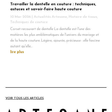
Travailler la dentelle en couture : techniques,
astuces et savoir-faire haute couture
10 Mar 2026
|
Actualités Artesane
,
Histoire de tissus
,
Techniques de couture
Corset recouvert de dentelle La dentelle est l'une des
matières les plus emblématiques de l'univers du mariage et
de la haute couture. Légère, ajourée, précieuse : elle fascine
autant qu'elle...
lire plus
VOIR TOUS LES ARTICLES