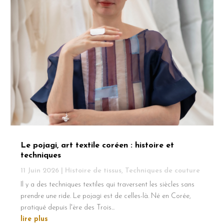
Le pojagi, art textile coréen : histoire et
techniques
11 Juin 2026
|
Histoire de tissus
,
Techniques de couture
Il y a des techniques textiles qui traversent les siècles sans
prendre une ride. Le pojagi est de celles-là. Né en Corée,
pratiqué depuis l'ère des Trois...
lire plus